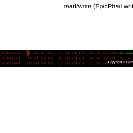
read/write (EpicPhail wr
Tous les po
Copyright © Friz