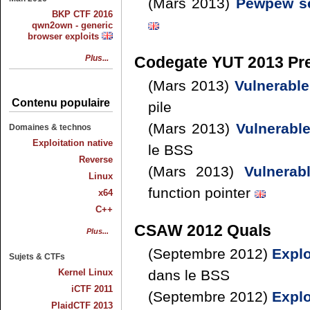
(Mars 2013)
Pewpew se
BKP CTF 2016
qwn2own - generic
browser exploits
Plus...
Codegate YUT 2013 Pre
(Mars 2013)
Vulnerable
Contenu populaire
pile
(Mars 2013)
Vulnerabl
Domaines & technos
Exploitation native
le BSS
Reverse
(Mars 2013)
Vulnerab
Linux
function pointer
x64
C++
CSAW 2012 Quals
Plus...
(Septembre 2012)
Explo
Sujets & CTFs
Kernel Linux
dans le BSS
iCTF 2011
(Septembre 2012)
Explo
PlaidCTF 2013