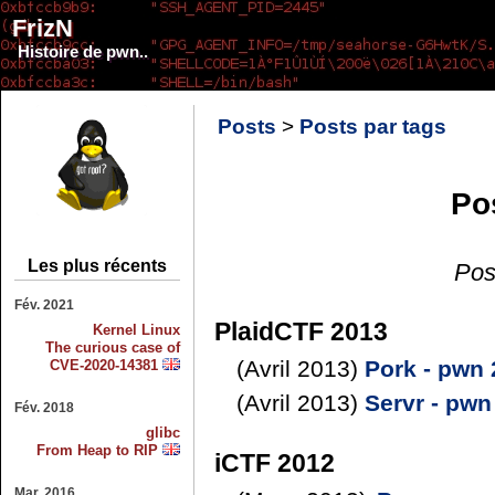
FrizN
Histoire de pwn..
Posts
>
Posts par tags
Po
Les plus récents
Pos
Fév. 2021
PlaidCTF 2013
Kernel Linux
The curious case of
(Avril 2013)
Pork - pwn 
CVE-2020-14381
(Avril 2013)
Servr - pwn
Fév. 2018
glibc
From Heap to RIP
iCTF 2012
Mar. 2016