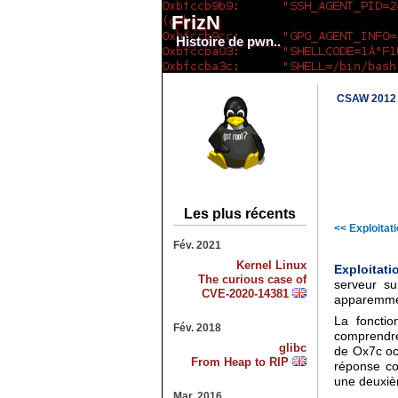
FrizN
Histoire de pwn..
CSAW 2012 
Les plus récents
<< Exploitat
Fév. 2021
Kernel Linux
Exploitati
The curious case of
serveur su
CVE-2020-14381
apparemmen
La fonctio
Fév. 2018
comprendre 
glibc
de Ox7c oct
From Heap to RIP
réponse co
une deuxièm
Mar. 2016