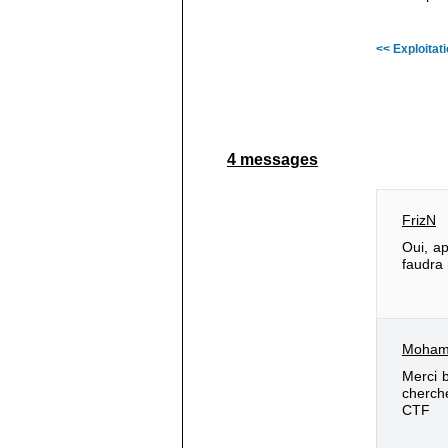
<< Exploitat
4 messages
FrizN
Oui, ap
faudra
Moha
Merci b
cherche
CTF