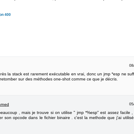
ion 400
08
rès la stack est rarement exécutable en vrai, donc un jmp *esp ne suffi
 retomber sur des méthodes one-shot comme ce que je décris.
05
mmed
eaucoup , mais je trouve si on utilise " jmp *%esp" est assez facile , i
r son opcode dans le fichier binaire . c'est la methode que j'ai utilis