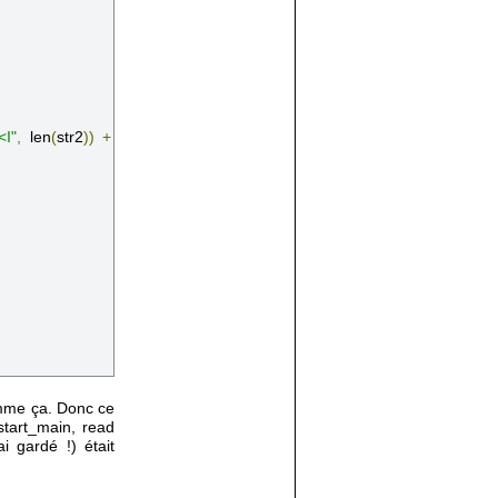
<I"
,
 len
(
str2
))
+
omme ça. Donc ce
start_main, read
i gardé !) était