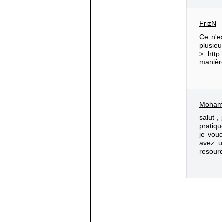
FrizN
Ce n'es
plusieu
> http
manière
Moha
salut ,
pratiqu
je vou
avez u
resour