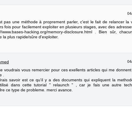
04
t pas une méthode à proprement parler, c'est le fait de relancer la v
rs fois pour facilement exploiter en plusieurs stages, avec des adress
://www.bases-hacking.org/memory-disclosure.html . Bien sûr, chacu
 la plus rapide/sûre d'exploiter.
04
mmed
 je voudrais vous remercier pour ces exellents articles qui me donne
e .
drais savoir est ce qu'il y a des documents qui expliquent la metho
tilisé dans cette tutorial " relaunch " , car je fais une autre tec
dre ce type de probleme. merci avance.