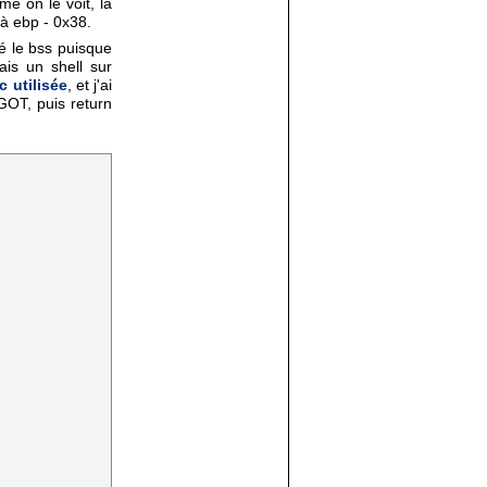
me on le voit, la
 à ebp - 0x38.
é le bss puisque
ais un shell sur
bc utilisée
, et j'ai
GOT, puis return