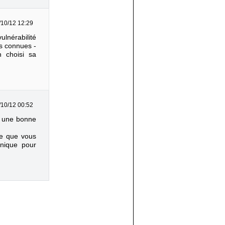
/10/12 12:29
ulnérabilité
es connues -
n choisi sa
/10/12 00:52
nt une bonne
de que vous
hnique pour