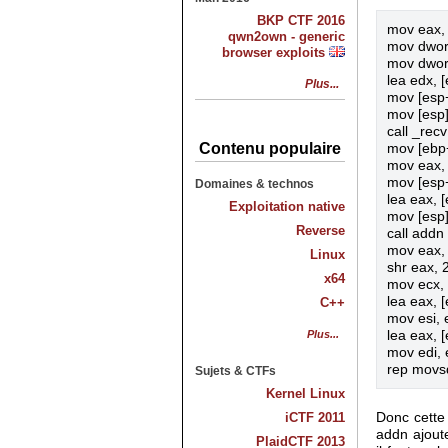
BKP CTF 2016
mov eax, 
qwn2own - generic
mov dword
browser exploits
mov dword
lea edx, 
Plus...
mov [esp+
mov [esp]
call _recv

Contenu populaire
mov [ebp+
mov eax, 
mov [esp+
Domaines & technos
lea eax, 
Exploitation native
mov [esp]
Reverse
call addn

mov eax, 
Linux
shr eax, 2
x64
mov ecx, 
lea eax, 
C++
mov esi, 
Plus...
lea eax, [
mov edi, 
Sujets & CTFs
Kernel Linux
iCTF 2011
Donc cette 
addn ajoute
PlaidCTF 2013