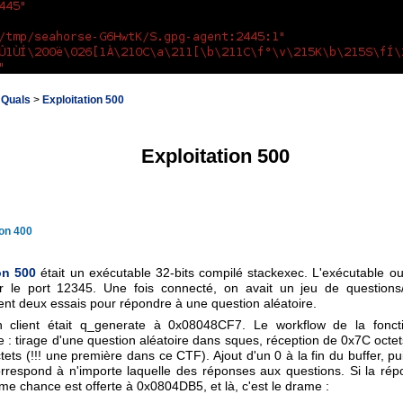
Quals
>
Exploitation 500
Exploitation 500
ion 400
on 500
était un exécutable 32-bits compilé stackexec. L'exécutable ou
r le port 12345. Une fois connecté, on avait un jeu de questions
t deux essais pour répondre à une question aléatoire.
n client était q_generate à 0x08048CF7. Le workflow de la foncti
: tirage d'une question aléatoire dans sques, réception de 0x7C octet
ets (!!! une première dans ce CTF). Ajout d'un 0 à la fin du buffer, puis
rrespond à n'importe laquelle des réponses aux questions. Si la rép
e chance est offerte à 0x0804DB5, et là, c'est le drame :