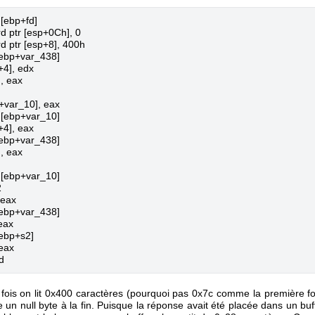
[ebp+fd]

 ptr [esp+0Ch], 0

 ptr [esp+8], 400h

[ebp+var_438]

4], edx

, eax

var_10], eax

[ebp+var_10]

4], eax

[ebp+var_438]

, eax

[ebp+var_10]



eax

[ebp+var_438]

eax

ebp+s2]

eax

fois on lit 0x400 caractères (pourquoi pas 0x7c comme la première fois
 un null byte à la fin. Puisque la réponse avait été placée dans un bu