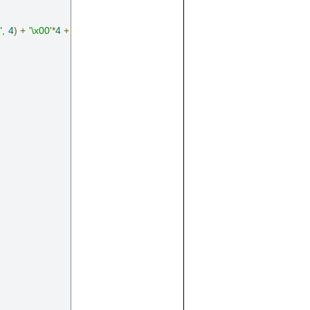
"
,
4
)
+
'\x00'
*
4
+