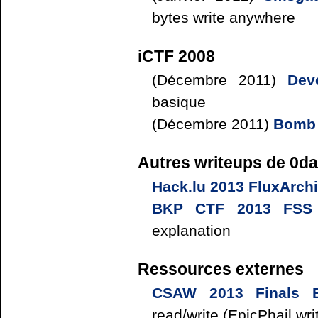
bytes write anywhere
iCTF 2008
(Décembre 2011)
Dev
basique
(Décembre 2011)
Bomb 
Autres writeups de 0d
Hack.lu 2013 FluxArchi
BKP CTF 2013 FSS G
explanation
Ressources externes
CSAW 2013 Finals B
read/write (EpicPhail wr