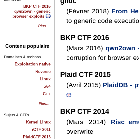
glibc
BKP CTF 2016
(Février 2018)
From He
qwn2own - generic
browser exploits
to generic code executi
Plus...
BKP CTF 2016
Contenu populaire
(Mars 2016)
qwn2own -
corruption for browser e
Domaines & technos
Exploitation native
Reverse
Plaid CTF 2015
Linux
(Avril 2015)
PlaidDB - 
x64
C++
Plus...
BKP CTF 2014
Sujets & CTFs
(Mars 2014)
Risc_e
Kernel Linux
iCTF 2011
overwrite
PlaidCTF 2013