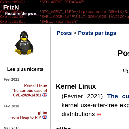
FrizN
Histoire de pwn..
Posts
>
Posts par tags
Po
Les plus récents
Po
Fév. 2021
Kernel Linux
Kernel Linux
The curious case of
(Février 2021)
The cu
CVE-2020-14381
kernel use-after-free ex
Fév. 2018
glibc
distributions
From Heap to RIP
Mar. 2016