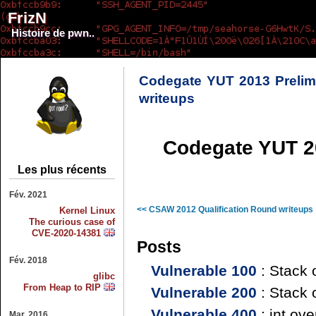
FrizN
Histoire de pwn..
Codegate YUT 2013 Prelim
writeups
Codegate YUT 20
Les plus récents
Fév. 2021
<< CSAW 2012 Qualification Round writeups
Kernel Linux
The curious case of
CVE-2020-14381
Posts
Fév. 2018
Vulnerable 100
: Stack o
glibc
From Heap to RIP
Vulnerable 200
: Stack 
Vulnerable 400
: int ove
Mar. 2016