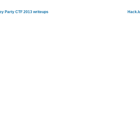
ey Party CTF 2013 writeups
Hack.l