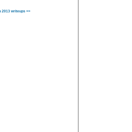
u 2013 writeups >>