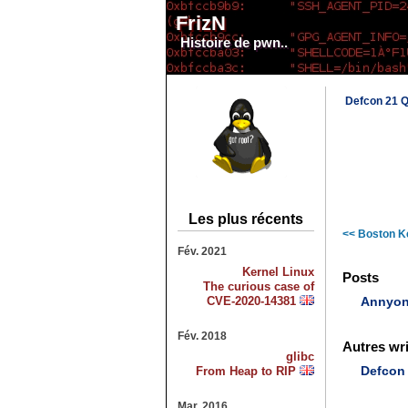
FrizN
Histoire de pwn..
Defcon 21 Q
Les plus récents
<< Boston K
Fév. 2021
Kernel Linux
Posts
The curious case of
CVE-2020-14381
Annyon
Fév. 2018
Autres wr
glibc
From Heap to RIP
Defcon
Mar. 2016