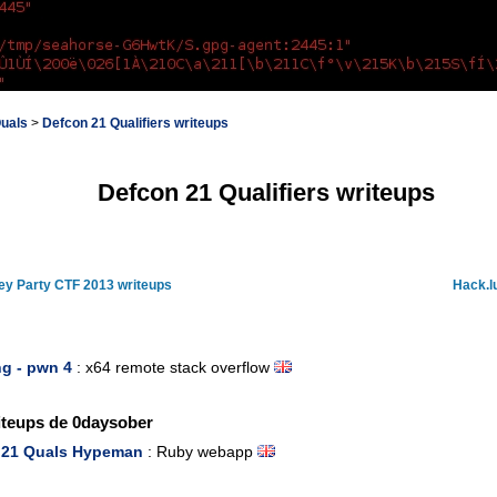
uals
>
Defcon 21 Qualifiers writeups
Defcon 21 Qualifiers writeups
ey Party CTF 2013 writeups
Hack.l
g - pwn 4
: x64 remote stack overflow
iteups de 0daysober
 21 Quals Hypeman
: Ruby webapp